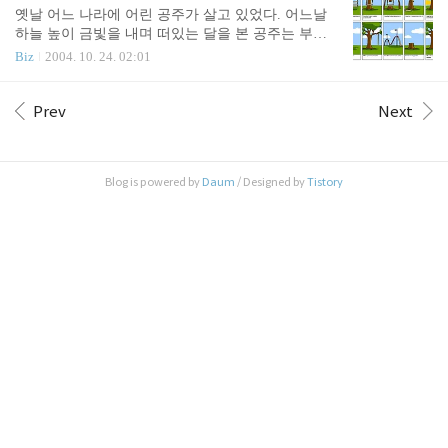
복합기 같은 것은 좀 더 활성화 될 필요가 있을지도
옛날 어느 나라에 어린 공주가 살고 있었다. 어느날
모르겠네요. ^^ -by inuit
하늘 높이 금빛을 내며 떠있는 달을 본 공주는 부모
님께 달을 따다 달라고 보채기 시작했다. 왕과 왕비
Biz
2004. 10. 24. 02:01
는 물론, 학자들은 공주에게 달은 따올 수 없는 것이
라고 열심히 설득했다. “공주님 달은 너무 멀리 있어
요.” “공주님 달은 너무 커서 따올 수는 없어요.” 그래
Prev
Next
도 공주는 달을 따다 달라고 단식 투쟁까지 했다. 이
때 공주와 친한 광대가 나타나서 몇 가지 질문을 했
다. “공주님, 달은 어떻게 생겼나요?” “동그랗게 생겼
Blog is powered by
Daum
/ Designed by
Tistory
지.” “얼마나 큰가요?” “그것도 몰라? 내 손톱만하지.
손톱으로 가려지잖아?” “그럼 달은 어떤 색인가요?”
“황금빛이지.” 광대는 손톱 크기만한 동그란 황금구
술을 만들어 공주에게 가져다주었고 공주는 기뻐했
다. 하지만 다시 달이 떠오를 것..