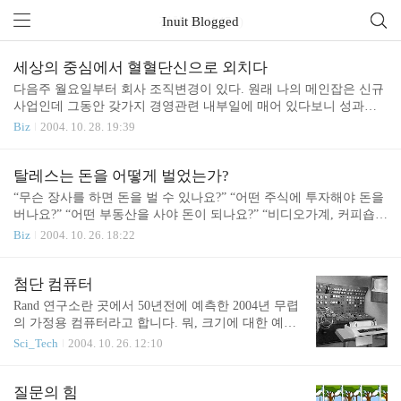
전체 글 (1450)
Inuit Blogged
세상의 중심에서 혈혈단신으로 외치다
다음주 월요일부터 회사 조직변경이 있다. 원래 나의 메인잡은 신규
사업인데 그동안 갖가지 경영관련 내부일에 매어 있다보니 성과가
없다고 -_- 기획본부에서 빠져서 별도의 CEO 직속 신사업팀 팀장이
Biz
2004. 10. 28. 19:39
되었다. (이름도 참 길구나.) 말이 팀장이지 아직 팀원은 없다. -_-v
(그나마 원래는 팀원이 있는 팀장이었는데 어찌보면 좌천일수도..)
그래도 사장님은 마음으로는 본부장급이라고 생각하고 소신있게 -_
탈레스는 돈을 어떻게 벌었는가?
- 창조적이고 -_-;; 진취적으로 >.< 일하라고 말씀하신다. (립서비스
“무슨 장사를 하면 돈을 벌 수 있나요?” “어떤 주식에 투자해야 돈을
이시지만 그래도 격려는 조금 된다.) 신규 사업하는 사람이 집에만
버나요?” “어떤 부동산을 사야 돈이 되나요?” “비디오가계, 커피숍,
있어서 앉은뱅이처럼 일한다고 몇번을 구박받고 부랴부랴 독일 출
호프집으로 돈을 벌 수 있나요?” “남보다 돈 많이 버는 사업이나 직
Biz
2004. 10. 26. 18:22
장건을 올려서 다다음주 일단 독일로 망명을 할 작정이다. 오늘과 내
업에는 어떤 공통점이 있나요?” 우리는 이러한 질문을 많이 받는다.
일은 잠실의 IT 컨퍼런스로 도피해 있다. (..
그런데 이러한 질문에 대해서 2500년 전에 고민한 철학자가 있다. 그
가 바로 탈레스이다. 척척박사 탈레스( Thales : B. C 640 - B. C 546 )
첨단 컴퓨터
탈레스는 모르는 게 없는 척척박사 만물박사였다. 그가 얼마나 똑똑
Rand 연구소란 곳에서 50년전에 예측한 2004년 무렵
했는지 2500년 전의 그의 대화를 살펴보자. “일년은 몇 일 인가요?”
의 가정용 컴퓨터라고 합니다. 뭐, 크기에 대한 예측
“일년은 365일이다. 나는 태양이 달이 어떻게 움직이는지도 다 안다.
은 다소 문제가 있지만, 대형 모니터 -_- 무선 키보드
Sci_Tech
2004. 10. 26. 12:10
B.C 585년 5월 28일에 개기일식이 있을 것이다. 대낮..
-_-; 휠 마우스 >.< 인테리어 개념의 외관 ^^; 등은 대
체로 정확한 예측이 아니었나 생각해봅니다. ^^;; 오
히려 PictBridge를 활용한 무선 키보드-프린터 일체형
질문의 힘