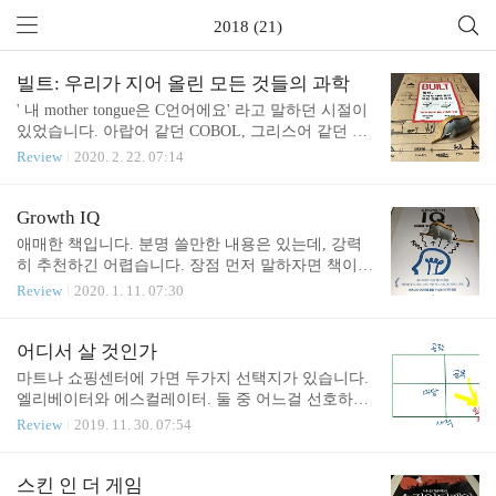
2018 (21)
빌트: 우리가 지어 올린 모든 것들의 과학
' 내 mother tongue은 C언어에요' 라고 말하던 시절이
있었습니다. 아랍어 같던 COBOL, 그리스어 같던 FO
RTRAN으로 복잡한 프로그램 짜던 시절, '매우 현대
Review
2020. 2. 22. 07:14
적'인 C를 배운 첫 세대였습니다. 학원도 선생도 없을
때라 외국 서적 몇 개 놓고 코드 짜 가며 시행착오로
독학해야했지요. 이젠 현대 언어인 java나 python 를
Growth IQ
보면 C는 라틴어 같습니다만. 아무튼 C로 생각하고
애매한 책입니다. 분명 쓸만한 내용은 있는데, 강력
C로 표현하며 제가 짰던 코드 중 최고 난이도는 구조
히 추천하긴 어렵습니다. 장점 먼저 말하자면 책이
해석, 그 중에서도 유한요소법(FEM)이란 프로그램
매우 구조적입니다. 성장을 이루는 10가지 경로를 설
Review
2020. 1. 11. 07:30
입니다. 그 중에서도 복합재료의 손상예측을 목적으
명합니다. 그리고 각 경로마다 세가지 사례를 드는
로 만들었고, 박사 선배의 도움으로 세계적 저널에
데, 두개는 좋은 예로 세번째는 반면교사입니다. 선
논문도 실렸던 기억이 납니다. TMI에 가까운 이야기
정한 사례들은 적절하고 시사점이 있습니다. 특히 안
어디서 살 것인가
를 한 이유가 있습니다. 이 책은 구조를 사랑한 한 저
좋은 사례를 잘한 사례와 함께 드는건 신선합니다.
마트나 쇼핑센터에 가면 두가지 선택지가 있습니다.
자의 인생..
경영 관련한 책에서 잘 시도하지 않으니까요. 반면
엘리베이터와 에스컬레이터. 둘 중 어느걸 선호하시
제가 좋아하기 힘든 부분도 있습니다. 우선 사례의
나요? 전 확연히 에스컬레이터를 더 좋아합니다. 이
Review
2019. 11. 30. 07:54
기술이 피상적인 경우가 많습니다. 곰곰 되씹으면서
유는 모르겠고 그냥 더 좋습니다. 그리고 이 책을 읽
엣지를 찾자면 뭔가 시사점이 있긴 있으나 그냥 휘리
다가 왜 그런지 알게 되었습니다. 어디서 살 것인가.
릭 읽자면 잡히는게 없습니다. 분량 맞추듯 불려놓은
부동산 말고, 건축 이야기입니다. 건물을 포함해 거
스킨 인 더 게임