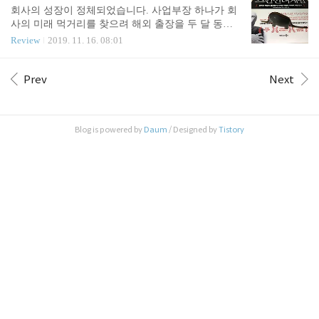
내용이 많아서입니다. 저는 무엇보다도 10개의 성장
리, 도시의 관점에서 인간에게 건축이 갖는 의미에
회사의 성장이 정체되었습니다. 사업부장 하나가 회
경로라는게 마음에 들지 않았습니다. 무작위적으로
대해 다양하게 살펴봅니다. 우선 공적공간과 사적공
사의 미래 먹거리를 찾으려 해외 출장을 두 달 동안
나열된 열..
간의 고찰이 흥미롭습니다. 정주냐 이동이냐, 그리고
길게 나갑니다. 결과는 성공적입니다. 우수한 잠재고
Review
2019. 11. 16. 08:01
공적이냐 사적이냐를 놓고 생각해 볼 수 있습니다.
객과 다음 제품의 기획 방향까지 찾아서 복귀했습니
도시화가 진행될수록, 이동형, 사적공간이 더 많이
다. 와 보니, 회사 안에서 입에 발린 소리만 하지만 실
요구됩니다. 특히 승용차는 대표적 이동형-사적공간
적은 형편없는 다른 사업부장이 승진을 합니다. 그리
Prev
Next
인데, 거리에 차를 많이 세워 놓을수록 정주형 공적
고 출장갔던 사업부장은 경고를 받습니다. 물가 비싼
공간을 잠식합니다. 이제는 고어처럼 느껴지는, 마당
핀란드에서 1주일 머물며 숙박 여비 규정을 7회 어겼
과 골목으..
고, LA에서 탔던 한인택시의 영수증이 불비하며, 출
Blog is powered by
Daum
/ Designed by
Tistory
장 다닐수록 더 규율을 잘 지켜야 하는데 주간 리포
트가 몇차례 날짜를 지났다는 이유입니다. 말이 안된
다고 생각하겠지만 실제 목격한 사례를 각색한 겁니
다. 살다 보면 이런 일이 왕왕 생기지요. 설거지를 하
다보면 접시의 이가 빠질수도 있습니다. 물론 그조
차..