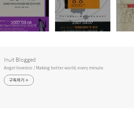
2007.04.08
2007.04.07
Inuit Blogged
Angel Investor / Making better world, every minute.
구독하기