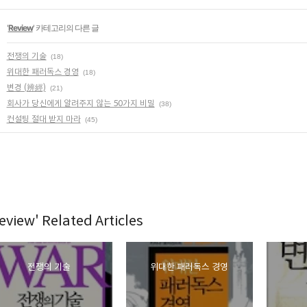
'
Review
' 카테고리의 다른 글
전쟁의 기술
(18)
위대한 패러독스 경영
(18)
변경 (辨經)
(21)
회사가 당신에게 알려주지 않는 50가지 비밀
(38)
컨설팅 절대 받지 마라
(45)
eview' Related Articles
전쟁의 기술
위대한 패러독스 경영