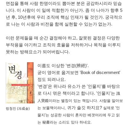
면접을 통해 사람 한명이라도 뽑아본 분은 공감하시리라 믿습
니다. 이 사람이 이 일에 적합한가 아닌가. 좀 더 나아가 향후 5
년 후, 10년후에 우리 조직에 핵심 인재가 될 것인가. 궁극적으
로 나는 이 사람과 비전을 함께 실현할 수 있는가 없는가.
이런 문제들을 매 순간 결정해야 하고, 잘못된 결정은 다양한
부작용을 야기하고 조직의 효율을 저하하거나 목적을 이루지
못하는 방해요소가 되어버립니다.
이름도 이상한 '변경(辨經)'.
굳이 영어로 옮겨보면 'Book of discernment'
정도 되려나요.
'변경'은 위나라 유소가 쓴 '인물지'를 바탕으
로 다시 엮은 책이라고 합니다. '인물지'는
識
人寶鑑이라는 별칭이 있는 책입니다. 사람을 알아보
귀가 솔깃 하지요?
는 보물책이라니,
실제로 '인
렁청진 (冷成金)
물지'는 성공한 사람이 혼자만 베갯머리에 두고 읽
는 秘書라는 소리도 있다 하네요.