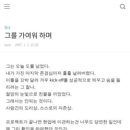
Biz
그를 가여워 하며
Inuit
2007. 1. 5. 22:28
그는 오늘 도를 넘었다.
내가 가진 마지막 존경심마저 훌훌 날려버렸다.
이틀을 꼬박 달려 겨우 kick-off를 성공적으로 띄우고 숨을 돌
리려는 그 찰나,
절망의 눈빛으로 찬물을 끼얹었다.
그래서는 안되는 것이다.
사람간의 도리상, 스스로의 자존상.
프로젝트가 끝나면 현업에 이관하는건
너무도 당연한 일인데
왜 그리 확인을 하려했던 것인가.