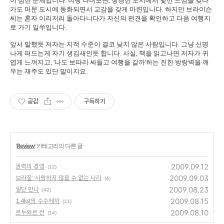
이 심한 문체입니다. 여행 다녀보면, 생경한 도시에서 낯선 느낌을 갖다
가도 머문 도시에 동화되면서 교감을 갖게 마련입니다. 하지만 브라이슨
씨는 혼자 이리저리 돌아다니다가 자신의 편견을 확인하고 다음 여행지
로 가기 일쑤입니다.
앞서 말했듯 저자는 지적 수준이 결코 낮지 않은 사람입니다. 그냥 신명
나게 떠드는게 자기 생김새인듯 합니다. 사실, 책을 읽고나면 저자가 귀
엽게 느껴지고, '나도 보따리 싸들고 여행을 갈까'하는 진한 방랑벽을 깨
우는 재주도 있단 말이지요.
공감
구독하기
'
Review
' 카테고리의 다른 글
2009.09.12
권력의 경영
(12)
2009.09.03
브라질: 사랑하지 않을 수 없는 나라
(4)
2009.08.23
일단 만나
(42)
2009.08.15
1.4kg의 수수께끼
(11)
2009.08.10
르누와르 전
(14)