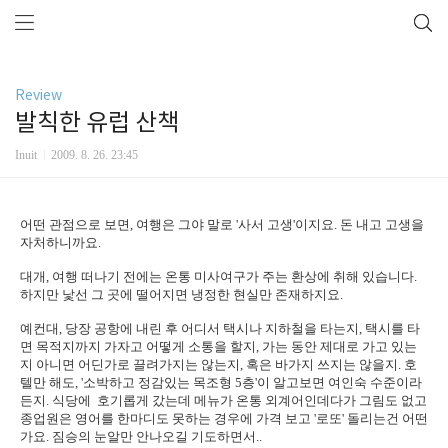
Review
발칙한 유럽 산책
Inuit
2009. 8. 26. 23:45
어떤 관점으로 보면, 여행은 그야 말로 '사서 고생'이지요. 돈 내고 고생을
자처하니까요.
대개, 여행 떠나기 전에는 온통 미사여구가 주는 환상에 취해 있습니다.
하지만 낯선 그 곳에 떨어지면 냉정한 현실만 존재하지요.
예컨대, 당장 공항에 내린 후 어디서 택시나 지하철을 타는지, 택시를 타
면 목적지까지 가자고 어떻게 소통을 할지, 가는 동안 제대로 가고 있는
지 아니면 어딘가로 끌려가지는 않는지, 혹은 바가지 쓰지는 않을지. 호
텔만 해도, '소박하고 정감있는 목조형 5층'이 알고보면 여인숙 수준이라
든지. 식당에 호기롭게 갔는데 메뉴가 온통 외계어인데다가 그림도 없고
종업원은 영어를 한마디도 못하는 경우에 가격 보고 '로또' 돌리는건 어떤
가요. 짐승의 눈알만 안나오길 기도하면서..