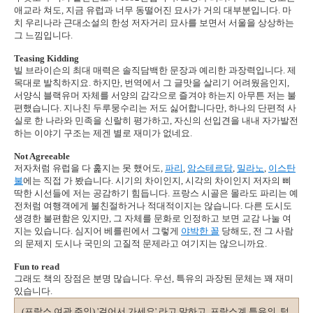
애교라 쳐도, 지금 유럽과 너무 동떨어진 묘사가 거의 대부분입니다. 마
치 우리나라 근대소설의 한성 저자거리 묘사를 보면서 서울을 상상하는
그 느낌입니다.
Teasing Kidding
빌 브라이슨의 최대 매력은 솔직담백한 문장과 예리한 과장력입니다. 제
목대로 발칙하지요. 하지만, 번역에서 그 글맛을 살리기 어려웠음인지,
서양식 블랙유머 자체를 서양의 감각으로 즐겨야 하는지 아무튼 저는 불
편했습니다. 지나친 두루뭉수리는 저도 싫어합니다만, 하나의 단편적 사
실로 한 나라와 민족을 신랄히 평가하고, 자신의 선입견을 내내 자가발전
하는 이야기 구조는 제겐 별로 재미가 없네요.
Not Agreeable
저자처럼 유럽을 다 훑지는 못 했어도,
파리
,
암스테르담
,
밀라노
,
이스탄
불
에는 직접 가 봤습니다. 시기의 차이인지, 시각의 차이인지 저자의 삐
딱한 시선들에 저는 공감하기 힘듭니다. 프랑스 시골은 몰라도 파리는 예
전처럼 여행객에게 불친절하거나 적대적이지는 않습니다. 다른 도시도
생경한 불편함은 있지만, 그 자체를 문화로 인정하고 보면 교감 나눌 여
지는 있습니다. 심지어 베를린에서 그렇게
야박한 꼴
당해도, 전 그 사람
의 문제지 도시나 국민의 고질적 문제라고 여기지는 않으니까요.
Fun to read
그래도 책의 장점은 분명 많습니다. 우선, 특유의 과장된 문체는 꽤 재미
있습니다.
(프랑스 여관 주인) '걸어서 가세요' 라고 말하고, 프랑스계 특유의, 턱