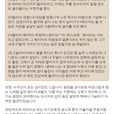
은 허리띠 부근까지 떨어뜨리고, 어깨는 귀를 정수리까지 밀칠 정도
로 끌어올리는 어깻짓을 했다.
(이탈리아 경찰) 내 대답을 엄청나게 느린 독수리 타법으로 기입해 나
갔다. 감전이라도 될까봐 겁이 나는 듯이 넓이가 0.5에이커는 될 것
같은 자판을 샅샅이 살핀 다음에야 한 글자를 치곤 했다.
(이탈리아 웨이터) '주문하시겠어요?' '어, 에스프레..' 웨이터는 가버
리고 없었으며, 그 웨이터의 여동생과 결혼이라도 하지 않는 한 그가
내게 이렇게 가까이 다가오는 일은 없을거란 걸 깨달았다.
(유고슬라비아에서 발을 헛디딘 후) 이 순간은 좀 길게 느껴졌는데 그
기분도 나쁘지 않았다. 그때 내 두발이 나무판자의 양쪽에 걸쳐져 있
던 줄은, 그래서 곧 아래로 떨어지지 않게 버티는데 내 생식기를 쓰게
될 줄은 미처 알지 못했다. (중략) 나는 내 침대에 누워서 10분 동안 고
환을 찾아 제자리에 갖다 놓았다. 녀석들은 어깨 부근 어디께 있었는
데 덤으로 내 재킷 안감속에 돌아다니던 동전까지 찾았다.
또한, 서구인이 보는 심미안도 느낍니다. 광장을 걷다보면 자연스럽게 찾
는 시계탑 같은 랜드마크랄지, 이쯤 되는 지형에는 교회가 와야하고, 여
기는 광장이 와야한다는 도시지리 감각 등은 일반적 책에서 가늠하기 어
려운 발견이었습니다.
전반적으로 브라이슨 씨는 자기보호적 냉소와 혼자 키들키들 주절거림