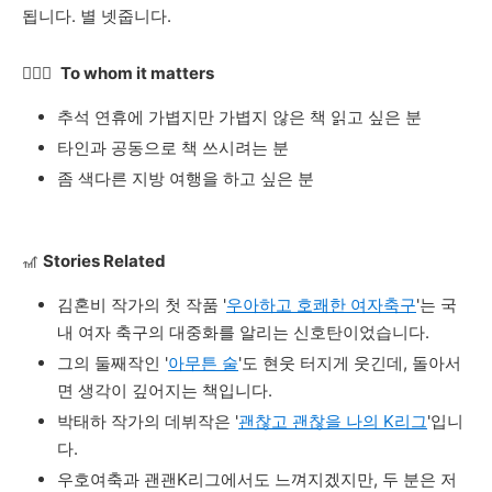
됩니다
.
별
넷줍니다
.
🧑‍❤️‍👩
To whom it matters
추석
연휴에
가볍지만
가볍지
않은
책
읽고
싶은
분
타인과
공동으로
책
쓰시려는
분
좀
색다른
지방
여행을
하고
싶은
분
🎢
Stories Related
김혼비 작가의
첫
작품
'
우아하고
호쾌한
여자축구
'
는
국
내
여자
축구의
대중화를
알리는
신호탄이었습니다
.
그의
둘째작인
'
아무튼
술
'
도
현웃
터지게
웃긴데
,
돌아서
면
생각이
깊어지는
책입니다
.
박태하 작가의 데뷔작은 '
괜찮고 괜찮을 나의 K리그
'입니
다.
우호여축과 괜괜K리그에서도 느껴지겠지만, 두
분은
저