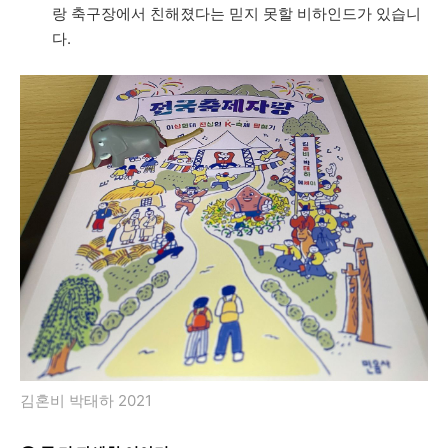
랑
축구장에서
친해졌다는
믿지
못할
비하인드가
있습니
다
.
김혼비 박태하 2021