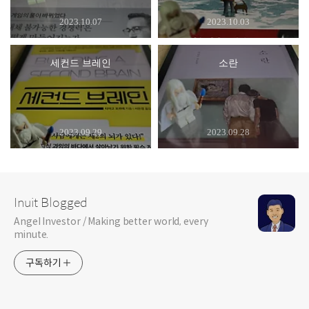
2023.10.07
2023.10.03
세컨드 브레인
소란
2023.09.29
2023.09.28
Inuit Blogged
Angel Investor / Making better world, every
minute.
구독하기