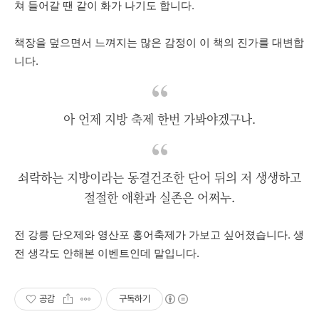
쳐
들어갈
땐
같이
화가
나기도
합니다
.
책장을
덮으면서
느껴지는
많은
감정이
이
책의
진가를
대변합
니다
.
아 언제 지방 축제 한번 가봐야겠구나.
쇠락하는 지방이라는 동결건조한 단어 뒤의 저 생생하고
절절한 애환과 실존은 어쩌누.
전
강릉
단오제와
영산포
홍어축제가
가보고
싶어졌습니다
.
생
전
생각도
안해본
이벤트인데
말입니다
.
공감
구독하기