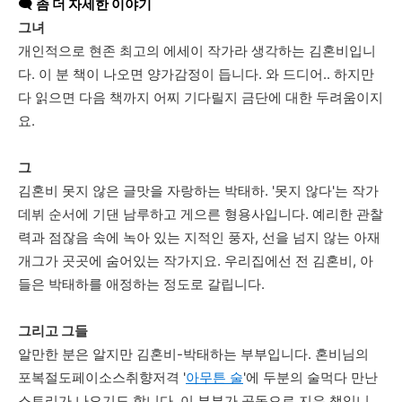
🗨️
좀 더 자세한 이야기
그녀
개인적으로
현존
최고의
에세이
작가라
생각하는
김혼비입니
다
.
이
분
책이
나오면
양가감정이
듭니다
.
와
드디어
..
하지만
다
읽으면
다음
책까지
어찌
기다릴지
금단에
대한
두려움이지
요
.
그
김혼비
못지
않은
글맛을
자랑하는
박태하
. '
못지
않다
'
는
작가
데뷔
순서에
기댄
남루하고
게으른
형용사입니다
.
예리한
관찰
력과
점잖음
속에
녹아
있는
지적인
풍자
,
선을
넘지
않는
아재
개그가
곳곳에
숨어있는
작가지요
.
우리집에선
전
김혼비
,
아
들은
박태하를
애정하는
정도로
갈립니다
.
그리고
그들
알만한
분은
알지만
김혼비
-
박태하는
부부입니다
.
혼비님의
포복절도페이소스취향저격
'
아무튼
술
'
에
두분의
술먹다
만난
스토리가
나오기도
합니다
.
이
부부가
공동으로
지은
책입니