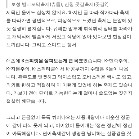
보성 별교꼬막축제(츄릅), 산청 곶감축제(곶감?)
제목만
읊어도
심상치
않지요
.
하지만
글
따라
작가따라
축제
를
따라가면
평면적으로
,
피상적으로
느꼈던
축제는
눈앞에
있
듯
생생히
펼쳐집니다
.
유쾌한
말투에
휘적휘적
장터를
따라가
고
개막식에
뻘줌하게
서있고
식당에
앉아
있다보면
현장감이
느껴집니다
.
그리고
스며드는
정서
.
애초에
K
스피릿을
살펴보는게
큰
목표
였습니다
. K-
민족주의
,
K-
자본주의
, K-
스펙타클에서
K-
공부까지
수많은
K
들이
나옵
니다
.
관주도로
뻣뻣하고
억지스럽고
오버스러운
행사도
있고
,
의외로
편하고
적절하며
아
이런게
있었네
하는
축제도
있습니
다
.
가보기
전에
단어로
가늠한다는게
얼마나
쓸모없는
짓인지
절실히
깨닫습니다
.
그리고
뜬금없이
툭툭
튀어나오는
세종대왕이나
이순신
장군
에
같이
피식
웃게
되고
,
어이없이
들이대는
'
정순
정신
'
에
정신
이
아득해집니다
.
연어축제같이
생명을
낭비하는
살풍경을
짓