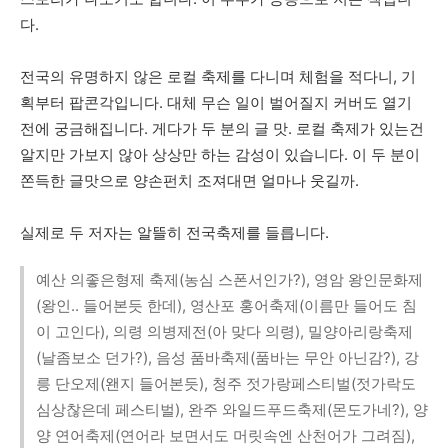
다
.
전국의
유명하지 않은
로컬
축제를
다니며
체험을
적다니
,
기
획부터
팝콘각입니다
.
대체
무슨
일이
벌어질지
커버도
열기
전에
궁금해집니다
.
게다가
두
분의
글
맛
.
로컬
축제가
있는건
알지만
가보지
않아
상상만
하는
감성이
있습니다
.
이
두
분이
쫀득한
글맛으로
양손펀치
조져대면
얼마나
웃길까
.
실제로
두
저자는
알뜰히
전국축제를
들릅니다
.
예산 의좋은형제 축제(농심 스폰서인가?), 영암 왕인문화제
(왕인.. 들어본듯 한데), 영산포 홍어축제(이름만 들어도 침
이 고인다), 의령 의병제전(아 맞다 의령), 밀양아리랑축제
(날좀보소 던가?), 음성 품바축제(품바는 무안 아닌감?), 강
릉 단오제(왠지 들어본듯), 청주 젓가랑페스티벌(젓가락도
심상찮은데 페스티벌), 완주 와일드푸드축제(몬도가네?), 양
양 연어축제(연어라 보면서도 머릿속엔 산천어가 그려짐),