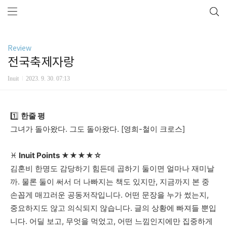
Review
전국축제자랑
Inuit
2023. 9. 30. 07:13
1️⃣
한줄
평
그녀가
돌아왔다
.
그도
돌아왔다
. [
영희
-
철이
크로스
]
♓
Inuit Points
★★★★☆
김혼비
한명도
감당하기
힘든
데
곱하기
둘이면
얼마나
재미날
까
.
물론
둘이
써서
더
나빠지는
책도
있지만,
지금까지
본
중
손꼽게 매끄러운
공동저작입니다
.
어떤
문장을
누가
썼는지,
중요하지도
않고
의식되지
않습니다
.
글의
상황에
빠져들
뿐입
니다
.
어딜
보고
,
무엇을
먹었고
,
어떤
느낌인지에만
집중하게