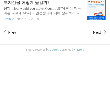
다는 것에서 이목이 집중된 바 있습니다. 이 책에서
특징을 갖고 있습니다. 현재 와이브로는 KT에서 시
후지산을 어떻게 옮길까?
거론하고 있는 시나리오 플래닝 전략 기법은 TAIDA
범 서비스 중이며, 서비스 지역은 신촌, 강남, 분당 및
원제: How would you move Mount Fuji?이 책은 제목
로 요약됩니다. Track: focusing pro..
이동테스트를 위한 강남-분당간 도로 및 지하철입니
과는 다르게 MS사의 면접방식에 대해 상세하게 다룬
다. 제 경우, 첫날은 자동차와 버스로 분당 지역을 통
책입니다. 저는 1마일 퀴즈에서 틀린답을 말했던 탓
Review
2006. 5. 3. 20:09
과하며 테스트하였고, 그 다음날은 지하철 이동 테스
에 이 책에 관심을 갖게 되었고, 요즘 직원 채용을 위
트 및 아내를 기다리며 정지상황 테스트를 하였습니
해 면접을 진행중이기 때문에 흥미가 생겨서 대략의
다. 1. 수신감도 분당 지역에서는 대부분 수신이 이뤄
목차를 보고 바로 구매해서 읽게되었습니다. MS사의
Prev
Next
졌습니다. 터널 구간에서는 인터넷이 끊겼지만 터널
면접이 독특한 것은 초창기부터 로직 퍼즐과 퀴즈 등
을 지나면 바로 자동으로 ..
을 활용한 면접으로 창의적 인재를 채용해왔다는 점
입니다. 어떤 종류의 문제인지에 대해서는 별도의 포
Blog is powered by
Daum
/ Designed by
Tistory
스팅(당신이 만일 Microsoft의 면접에 앉아 있다면)에
서 다룬 바 있습니다만, 유념하실 것은 이런 종류의 b
rain teaser가 MS 인터뷰의 전부는 아니라는 점입니
다. 그 외에, 컨설팅 회사의 케이스 인터뷰 같이 어떤
상황을..