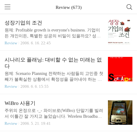
Review (673)
성장기업의 조건
원제: Profitable growth is everyone's business. 기업이
든 개인이든, 특별한 성공의 비밀이 있을까요? 성숙
한 어른이라면, 그런 것이 있다고 믿지 않을 것입니
Review
2006. 6. 16. 22:45
다. 진짜 특별한 성공의 비밀이 있다면 빠르게 확산
되어 누구나 그런 방법을 사용할 것이고, 많은 사람
이 유사한 방법을 추구한다면 절대적 목표 달성이라
시나리오 플래닝: 대비할 수 없는 미래는 없
는 의미의 성공이라면 몰라도, 남보다 앞선다는 상대
다
적 개념의 성공은 어려울 것이기 때문입니다. 그렇다
원제: Scenario Planning 전략하는 사람들의 고민중 첫
면 실제로 성공하는 개인이나 기업이 있는 것은 어떻
째가 불확실한 상황에서 확정성을 끌어내야 하는 부
게 설명이 가능할까요? 아마도, 누구나 알만한 방법
분일 것입니다. 그 다음을 꼽자면 전략 프로세스와
Review
2006. 6. 6. 15:55
이지만 설마 그것이 성공요인일까 회의하며 등한시
실행 프로세스와의 연계성이겠지요. 이러한 고민을
하는 부분에 성공 요인이 있을 수도 있습니다. 그러
해결하기 위해 간간히 거론되고 있는 기법이 시나리
한 평범한 성공의 요소들은, 비유하자면 길가에 떨어
오 플래닝입니다. 즉 불확실성 자체를 인정하고 그
WiBro 사용기
진 수표와 같아서 아무도 거들..
기반위에서 미래의 변화를 동태적으로 파악하며 가
주위의 온정으로 -_- 와이브로(WiBro) 단말기를 빌려
능한 시나리오를 탐색하는 것입니다. 시나리오 플래
서 이틀간 잘 가지고 놀았습니다. Wireless Broadband
닝 자체는 50년도 넘은 기법이지만 전략쪽에서 그 용
의 약자로 휴대 인터넷 서비스 이름입니다. 기존 무
Review
2006. 5. 21. 19:41
도를 새로 발견한 것이지요. 실제로, 시나리오 플래
선랜(Wi-fi) 보다는 커버리지가 넓고, 휴대전화 인터
닝에 기반하여 구소련의 붕괴와 911 테러를 예측했
넷보다는 데이터 서비스 전용이라 저렴하고 고속인