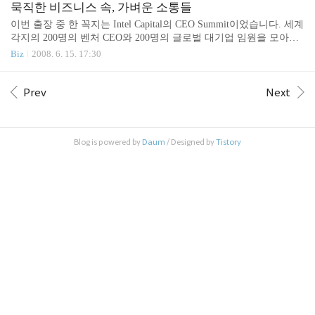
어렵습니다. 실제로 다음은 open IPTV 사업에 암운이 드리워졌다고
묵직한 비즈니스 속, 가벼운 소통들
판단할 가능성이 높습니다. 곧 공표될 'IPTV 시행령'에서 KT로 대표
이번 출장 중 한 꼭지는 Intel Capital의 CEO Summit이었습니다. 세계
되는 통신업계가 완승했기 때문이지요. 망 측면에서 필수설비의 지
각지의 200명의 벤처 CEO와 200명의 글로벌 대기업 임원을 모아놓
정과 거부사유가 완화되어, 돈주고 망을 빌리려해도 어렵게 되었습
고, 비즈니스 기회를 창출하고 네트워킹까지 도모하는 자리였습니
Biz
2008. 6. 15. 17:30
니다. 반면, 프로그램 공급 측면에서는 방송측에서 주도권을 내줄 공
다. 일정 내내 에너지가 넘쳐나는 거대한 회합이었고 여러 가지로 인
산이 커졌습니다. 전체적으로, 통신업계가 한동안..
상 깊었습니다. 우선, 시장과 범위 면에서 우리나라 기업의 좁은 세
상(small world)이 통탄스러웠습니다. 또한, 창의성과 생산성으로 세
Prev
Next
계 경제의 수위를 차지하는 미국의 저력도 여실히 보았구요. 중국의
기승은 매번 놀라도 또 놀랍습니다. 또한, 이런 비즈니스 기회를 통
해 사회에 공헌도 하고 실질적인 투자 수익률도 높이는 인텔 캐피탈
Blog is powered by
Daum
/ Designed by
Tistory
의 실력도 만만치 않았지요. 일과 관련 없는 몇 가지 주변적 상황 중
인상 깊은 에피소드들..