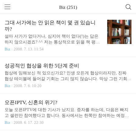
Biz (251)
그대 서가에는 안 읽은 책이 몇 권 있습니
까?
설마 서가가 없다거나, 심지어 책이 없다(!)는 답은
하지 않으시겠죠? ^^ 저는 통상적으로 읽을 책 평균
재고가 3권 수준이었는데, 요즘에는 10권까지 늘렸
Biz
2008. 7. 13. 11:54
습니다. 작년까진 주문한 책을 다 읽을 즈음 새 주문
을 했지만, 요즘엔 마음에 드는 책이 모이면 바로 주
문을 넣기 때문입니다. 단순한 비용 증가 이상의 큰
성공적인 협상을 위한 5단계 준비
의미가 있습니다. 바로 효과적인 독서입니다. 1. 문제
협상에 임해보신 적 있으신가요? 인생 모든게 협상이라지만, 진짜
해결형 독서 (Problem Solving Reading) 가장 효용이
협상 테이블에 들어갈 기회는 그리 많지 않습니다. 막상 그런 기회가
큰 부분입니다. 제 경험치로는, 2개월 정도의 주문 (1
주어지면 또 황당합니다. 시간은 없는데 이슈는 뒤죽박죽이고, 어디
Biz
2008. 7. 6. 10:20
0~15권)이면, 제 관심영역을 충분히 포괄합니다. 이
부터 무얼 준비해야할지 막막하기만 하지요. 협상에 대한 마음가짐
중, 새 책 들어갈 당시의 업무나 과제 성격, 문제의식
이나 진행의 요체는 '협상의 기술'이나 '돌부처의 심장을 뛰게 하라'
에 가장 맞는 책을 골라 읽게 됩니다. 책을 읽는 정도
등 과거 제 포스팅을 참조하면 도움이 되리라 생각합니다. 이번 포스
오픈IPTV, 신혼의 위기?
를 넘어, 책과 대화하면서 제 삶의 문제를 풉니다.
팅에서는 실제 상황에서 바로 응용 가능한 협상 준비 과정을 정리해
오늘 오픈IPTV에 대한 기사가 났지요. 증자를 하는데, 다음은 빠지
물..
보았습니다. 전체 내용은 '돌부처의 심장을 뛰게 하라'에 나온 프레
고 셀런만 참여했다고 합니다. 동사에서는 한쪽만 참여하는 예정된
임웍을 따랐고, 이해가 쉽게 제 언어로 표현했습니다. 1. 이해관계 (I
수순이었으며, 양사간 문제가 있는 듯한 확대해석은 경계한다고 전
Biz
2008. 6. 17. 22:30
nterests) 양자의 이해관계를 정확히 알아야 합니다. 말하여지는 요구
하고 있습니다. 5억씩 출자하여 50% 동등지분을 보유하던 차에, 40
사항이 아니라 그 요구사항이 나온 깊은 ..
억을 더 태워 90%를 확보하는 점이 이례적이라는 사실은 부인하기